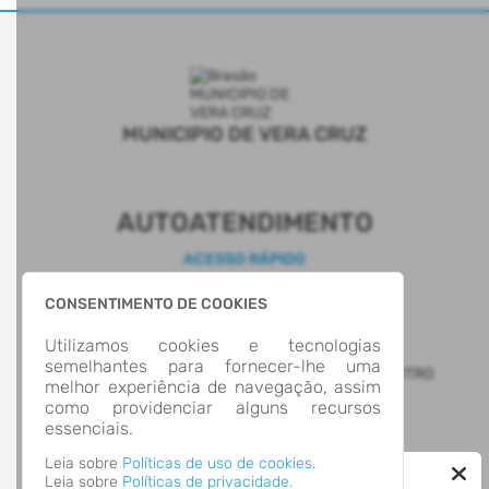
MUNICIPIO DE VERA CRUZ
AUTOATENDIMENTO
ACESSO RÁPIDO
Acesso à Informação
CONSENTIMENTO DE COOKIES
Cidadão
Transparência
Utilizamos cookies e tecnologias
LOCALIZAÇÃO
semelhantes para fornecer-lhe uma
AVENIDA NESTOR FREDERICO HENN, Nº 1645, CENTRO
melhor experiência de navegação, assim
Vera Cruz/
como providenciar alguns recursos
CEP: 96.880-000
essenciais.
Abrir no Mapa
CONTATOS
Leia sobre
Políticas de uso de cookies.
Leia sobre
Políticas de privacidade.
(51) 3718-1222