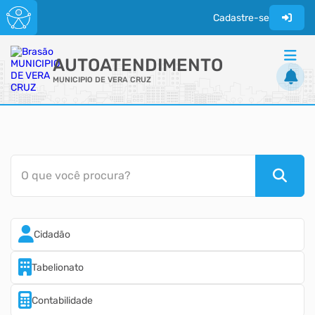
Cadastre-se
AUTOATENDIMENTO
MUNICIPIO DE VERA CRUZ
ACESSO RÁPIDO
Acessibilidade
Cidadão
O que você procura?
Transparência
Cidadão
Tabelionato
Contabilidade